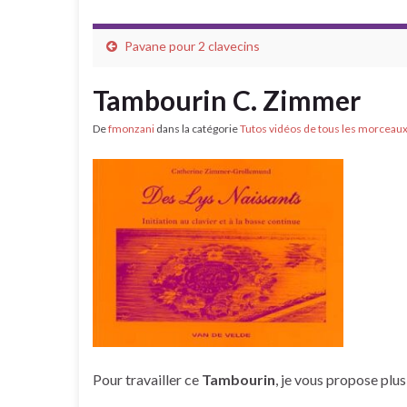
Pavane pour 2 clavecins
Tambourin C. Zimmer
De
fmonzani
dans la catégorie
Tutos vidéos de tous les morceau
Pour travailler ce
Tambourin
, je vous propose plus