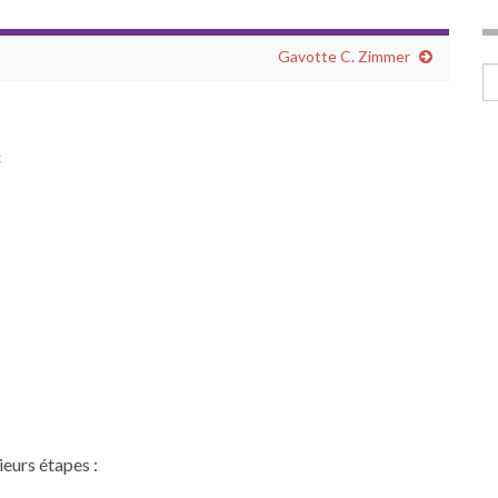
Gavotte C. Zimmer
Se
x
ieurs étapes :