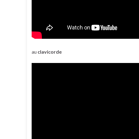
au
clavicorde