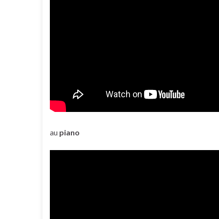
au
piano