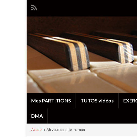
Mes PARTITIONS
TUTOS vidéos
EXERC
DMA
Accueil
»
Ah vous dirai-je maman