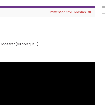
Promenade n°5 F. Monzani
Se
x
Mozart ! (ou presque…)