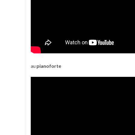
au
pianoforte